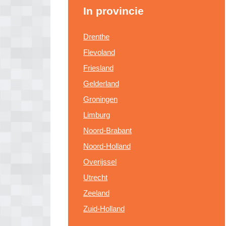
In provincie
Drenthe
Flevoland
Friesland
Gelderland
Groningen
Limburg
Noord-Brabant
Noord-Holland
Overijssel
Utrecht
Zeeland
Zuid-Holland