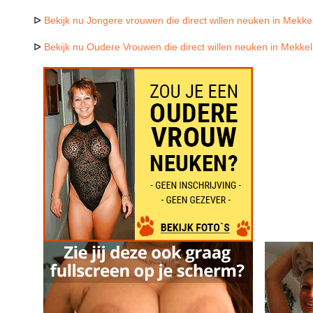
ᐅ
Bekijk nu Jongere vrouwen die direct willen neuken in Mekke
ᐅ
Bekijk nu Oudere Vrouwen die direct willen neuken in Mekkel