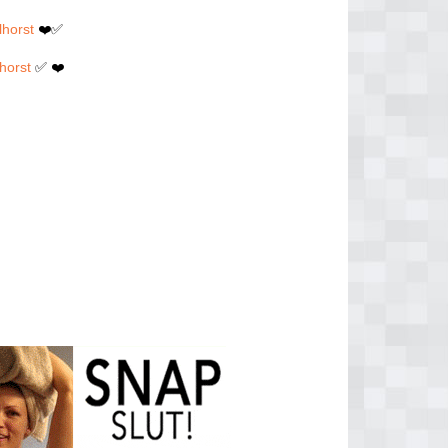
lhorst
❤️✅
horst
✅ ❤️