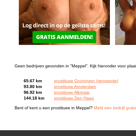
Geen bedrijven gevonden in "Meppel". Kijk hieronder voor plaa
65.67 km
prostituee Groningen (gemeente)
93.80 km
prostituee Amsterdam
96.92 km
prostituee Alkmaar
144.18 km
prostituee Den Haag
Bent of kent u een prostituee in Meppel?
Meld een bedrijf grati