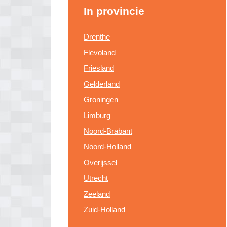
In provincie
Drenthe
Flevoland
Friesland
Gelderland
Groningen
Limburg
Noord-Brabant
Noord-Holland
Overijssel
Utrecht
Zeeland
Zuid-Holland