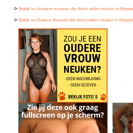
ᐅ
Bekijk nu Jongere vrouwen die direct willen neuken in Meppe
ᐅ
Bekijk nu Oudere Vrouwen die direct willen neuken in Meppe