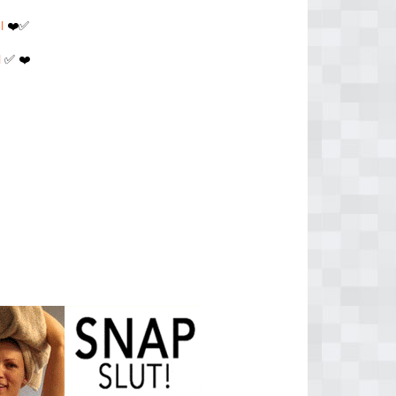
l
❤️✅
l
✅ ❤️