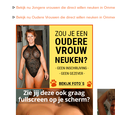
ᐅ
Bekijk nu Jongere vrouwen die direct willen neuken in Omm
ᐅ
Bekijk nu Oudere Vrouwen die direct willen neuken in Omme