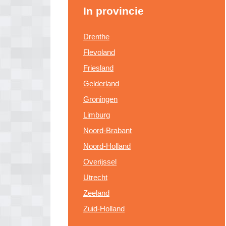
In provincie
Drenthe
Flevoland
Friesland
Gelderland
Groningen
Limburg
Noord-Brabant
Noord-Holland
Overijssel
Utrecht
Zeeland
Zuid-Holland