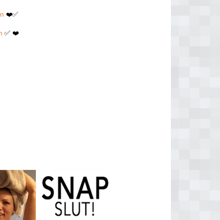
en
❤️✅
n
✅ ❤️