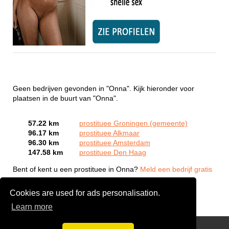
Geen bedrijven gevonden in "Onna". Kijk hieronder voor
plaatsen in de buurt van "Onna".
57.22 km
prostituee Groningen (gemeente)
96.17 km
prostituee Alkmaar
96.30 km
prostituee Amsterdam
147.58 km
prostituee Den Haag
Bent of kent u een prostituee in Onna?
Meld een bedrijf gratis
aan
Cookies are used for ads personalisation.
Learn more
Webcam Sex