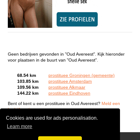
Geen bedrijven gevonden in "Oud Avereest". Kijk hieronder
voor plaatsen in de buurt van "Oud Avereest".
68.54 km
prostituee Groningen (gemeente)
103.85 km
prostituee Amsterdam
109.56 km
prostituee Alkmaar
144.22 km
prostituee Eindhoven
Bent of kent u een prostituee in Oud Avereest?
Meld een
bedrijf gratis aan
Cookies are used for ads personalisation.
Learn more
Webcam Sex