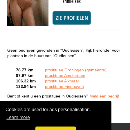
Geen bedrijven gevonden in "Oudleusen". Kijk hieronder voor
plaatsen in de buurt van "Oudleusen".
78.77 km
prostituee Groningen (gemeente)
97.97 km
prostituee Amsterdam
106.32 km
prostituee Alkmaar
133.84 km
prostituee Eindhoven
Bent of kent u een prostituee in Oudleusen?
Meld een bedrijf
gratis aan
Cookies are used for ads personalisation.
Learn more
Webcam Sex