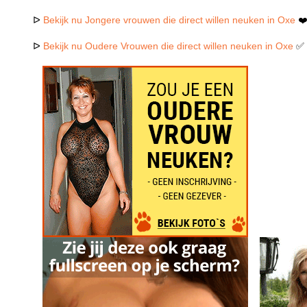
ᐅ
Bekijk nu Jongere vrouwen die direct willen neuken in Oxe
❤
ᐅ
Bekijk nu Oudere Vrouwen die direct willen neuken in Oxe
✅ 