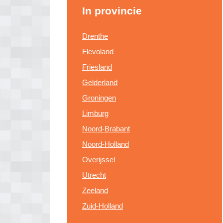
In provincie
Drenthe
Flevoland
Friesland
Gelderland
Groningen
Limburg
Noord-Brabant
Noord-Holland
Overijssel
Utrecht
Zeeland
Zuid-Holland