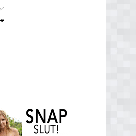
️✅
❤️