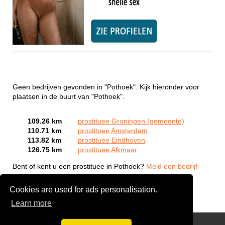
Geen bedrijven gevonden in "Pothoek". Kijk hieronder voor
plaatsen in de buurt van "Pothoek".
109.26 km
prostituee Groningen (gemeente)
110.71 km
prostituee Amsterdam
113.82 km
prostituee Eindhoven
126.75 km
prostituee Alkmaar
Bent of kent u een prostituee in Pothoek?
Meld een bedrijf
gratis aan
Cookies are used for ads personalisation.
Learn more
Webcam Sex