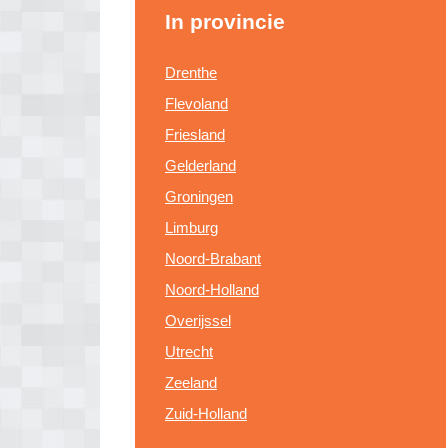
In provincie
Drenthe
Flevoland
Friesland
Gelderland
Groningen
Limburg
Noord-Brabant
Noord-Holland
Overijssel
Utrecht
Zeeland
Zuid-Holland