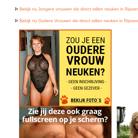
ᐅ
Bekijk nu Jongere vrouwen die direct willen neuken in Rijsse
ᐅ
Bekijk nu Oudere Vrouwen die direct willen neuken in Rijsse