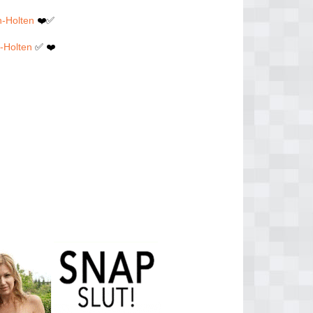
n-Holten
❤️✅
n-Holten
✅ ❤️