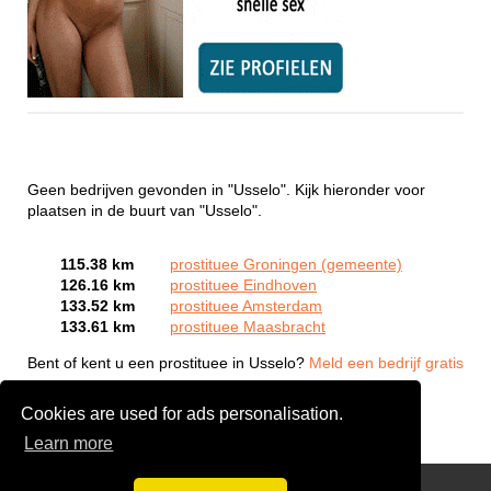
Geen bedrijven gevonden in "Usselo". Kijk hieronder voor
plaatsen in de buurt van "Usselo".
115.38 km
prostituee Groningen (gemeente)
126.16 km
prostituee Eindhoven
133.52 km
prostituee Amsterdam
133.61 km
prostituee Maasbracht
Bent of kent u een prostituee in Usselo?
Meld een bedrijf gratis
aan
Cookies are used for ads personalisation.
Learn more
Webcam Sex