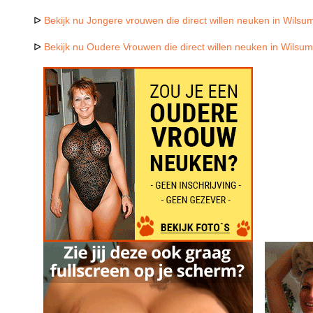
ᐅ
Bekijk nu Jongere vrouwen die direct willen neuken in Wilsu
ᐅ
Bekijk nu Oudere Vrouwen die direct willen neuken in Wilsu