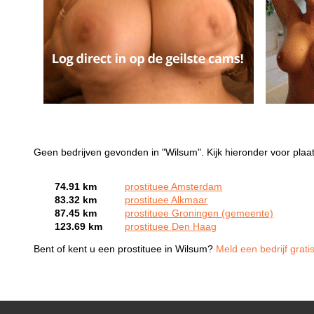
Geen bedrijven gevonden in "Wilsum". Kijk hieronder voor plaa
74.91 km
prostituee Amsterdam
83.32 km
prostituee Alkmaar
87.45 km
prostituee Groningen (gemeente)
123.69 km
prostituee Den Haag
Bent of kent u een prostituee in Wilsum?
Meld een bedrijf grati