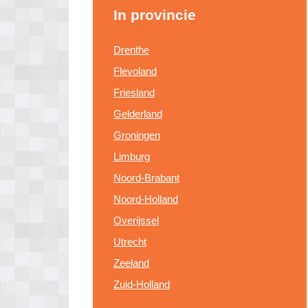
In provincie
Drenthe
Flevoland
Friesland
Gelderland
Groningen
Limburg
Noord-Brabant
Noord-Holland
Overijssel
Utrecht
Zeeland
Zuid-Holland