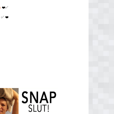
m
❤️✅
m
✅ ❤️