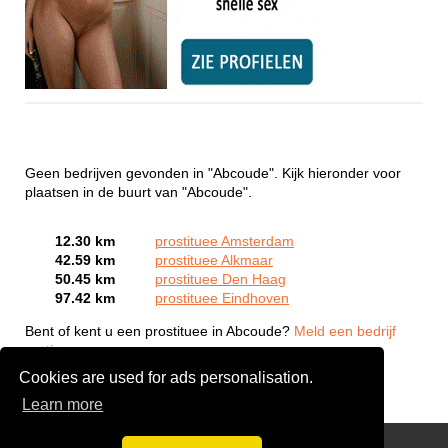
Geen bedrijven gevonden in "Abcoude". Kijk hieronder voor
plaatsen in de buurt van "Abcoude".
12.30 km
prostituee Amsterdam
42.59 km
prostituee Alkmaar
50.45 km
prostituee Den Haag
97.42 km
prostituee Eindhoven
Bent of kent u een prostituee in Abcoude?
Meld een bedrijf
gratis aan
Cookies are used for ads personalisation.
Learn more
Webcam Sex