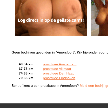
Geen bedrijven gevonden in "Amersfoort". Kijk hieronder voor p
40.94 km
prostituee Amsterdam
67.73 km
prostituee Alkmaar
74.38 km
prostituee Den Haag
79.38 km
prostituee Eindhoven
Bent of kent u een prostituee in Amersfoort?
Meld een bedrijf g