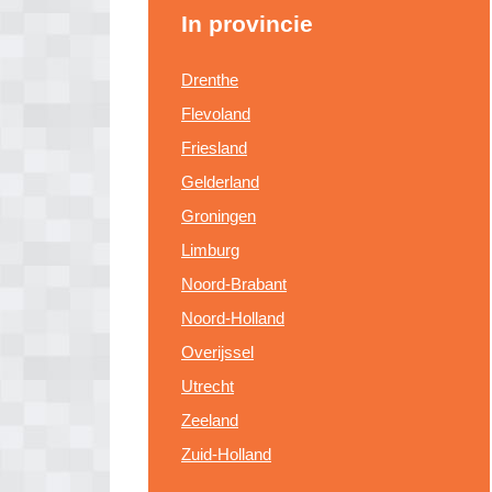
In provincie
Drenthe
Flevoland
Friesland
Gelderland
Groningen
Limburg
Noord-Brabant
Noord-Holland
Overijssel
Utrecht
Zeeland
Zuid-Holland