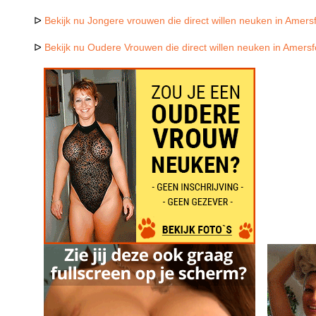
ᐅ
Bekijk nu Jongere vrouwen die direct willen neuken in Amers
ᐅ
Bekijk nu Oudere Vrouwen die direct willen neuken in Amersf