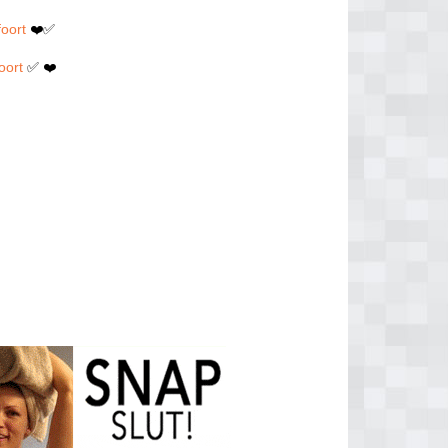
foort
❤️✅
oort
✅ ❤️