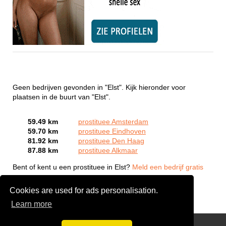
Geen bedrijven gevonden in "Elst". Kijk hieronder voor
plaatsen in de buurt van "Elst".
59.49 km
prostituee Amsterdam
59.70 km
prostituee Eindhoven
81.92 km
prostituee Den Haag
87.88 km
prostituee Alkmaar
Bent of kent u een prostituee in Elst?
Meld een bedrijf gratis
aan
Cookies are used for ads personalisation.
Learn more
Webcam Sex