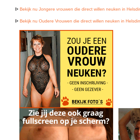
ᐅ
Bekijk nu Jongere vrouwen die direct willen neuken in Helsd
ᐅ
Bekijk nu Oudere Vrouwen die direct willen neuken in Helsdi