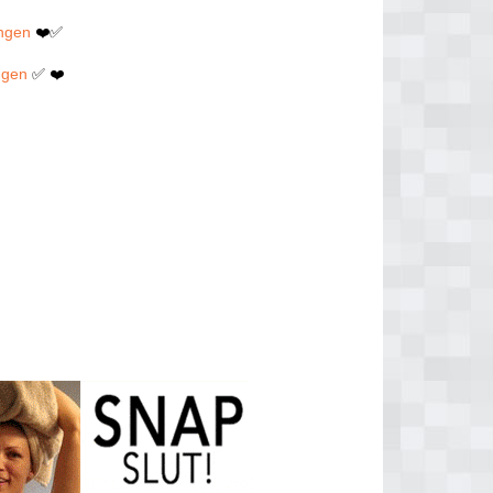
ingen
❤️✅
ngen
✅ ❤️