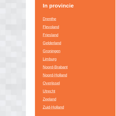
In provincie
Drenthe
Flevoland
Friesland
Gelderland
Groningen
Limburg
Noord-Brabant
Noord-Holland
Overijssel
Utrecht
Zeeland
Zuid-Holland