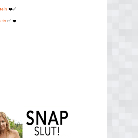
tein
❤️✅
tein
✅ ❤️