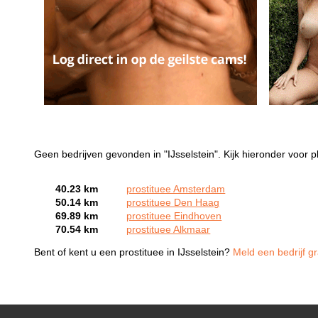
Geen bedrijven gevonden in "IJsselstein". Kijk hieronder voor pl
40.23 km
prostituee Amsterdam
50.14 km
prostituee Den Haag
69.89 km
prostituee Eindhoven
70.54 km
prostituee Alkmaar
Bent of kent u een prostituee in IJsselstein?
Meld een bedrijf gr