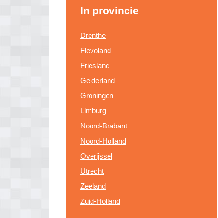
In provincie
Drenthe
Flevoland
Friesland
Gelderland
Groningen
Limburg
Noord-Brabant
Noord-Holland
Overijssel
Utrecht
Zeeland
Zuid-Holland