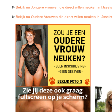
ᐅ
Bekijk nu Jongere vrouwen die direct willen neuken in IJssels
ᐅ
Bekijk nu Oudere Vrouwen die direct willen neuken in IJssels