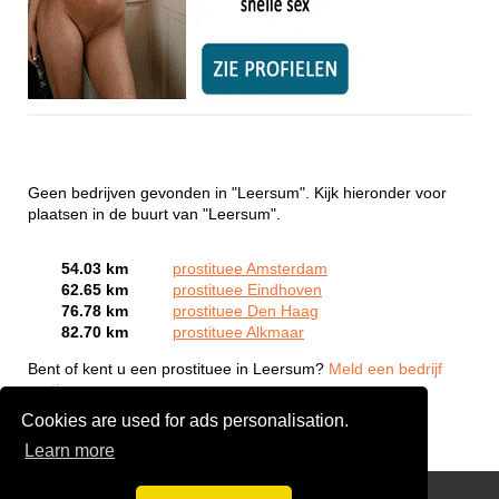
Geen bedrijven gevonden in "Leersum". Kijk hieronder voor
plaatsen in de buurt van "Leersum".
54.03 km
prostituee Amsterdam
62.65 km
prostituee Eindhoven
76.78 km
prostituee Den Haag
82.70 km
prostituee Alkmaar
Bent of kent u een prostituee in Leersum?
Meld een bedrijf
gratis aan
Cookies are used for ads personalisation.
Learn more
Webcam Sex