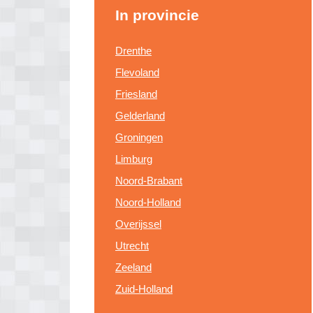
In provincie
Drenthe
Flevoland
Friesland
Gelderland
Groningen
Limburg
Noord-Brabant
Noord-Holland
Overijssel
Utrecht
Zeeland
Zuid-Holland