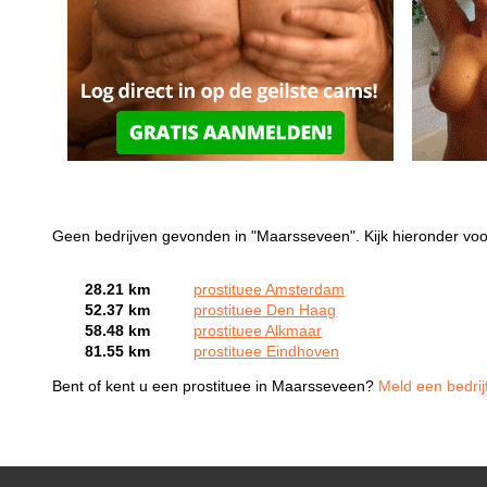
Geen bedrijven gevonden in "Maarsseveen". Kijk hieronder voo
28.21 km
prostituee Amsterdam
52.37 km
prostituee Den Haag
58.48 km
prostituee Alkmaar
81.55 km
prostituee Eindhoven
Bent of kent u een prostituee in Maarsseveen?
Meld een bedrij