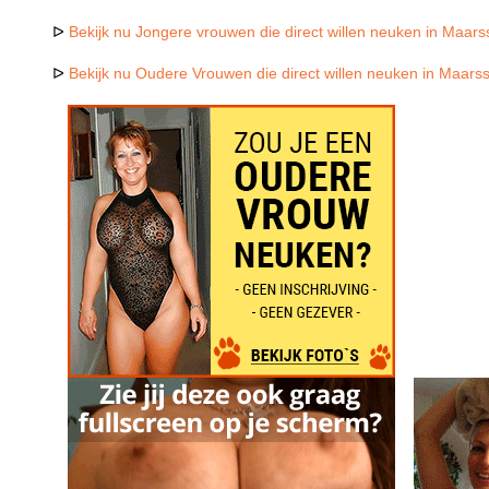
ᐅ
Bekijk nu Jongere vrouwen die direct willen neuken in Maar
ᐅ
Bekijk nu Oudere Vrouwen die direct willen neuken in Maar