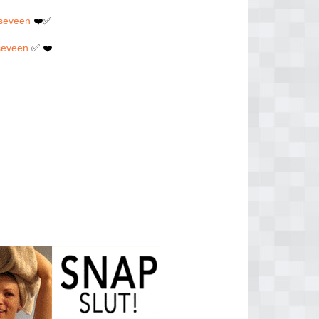
sseveen
❤️✅
sseveen
✅ ❤️