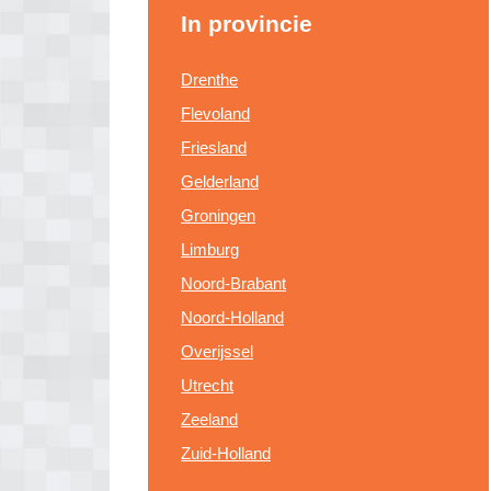
In provincie
Drenthe
Flevoland
Friesland
Gelderland
Groningen
Limburg
Noord-Brabant
Noord-Holland
Overijssel
Utrecht
Zeeland
Zuid-Holland