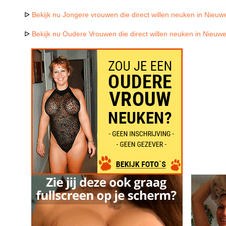
ᐅ
Bekijk nu Jongere vrouwen die direct willen neuken in Nieu
ᐅ
Bekijk nu Oudere Vrouwen die direct willen neuken in Nieuw