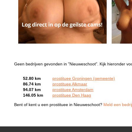
Geen bedrijven gevonden in "Nieuweschoot". Kijk hieronder voo
52.80 km
prostituee Groningen (gemeente)
86.74 km
prostituee Alkmaar
94.07 km
prostituee Amsterdam
146.05 km
prostituee Den Haag
Bent of kent u een prostituee in Nieuweschoot?
Meld een bedrij