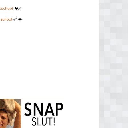
weschoot
❤️✅
eschoot
✅ ❤️