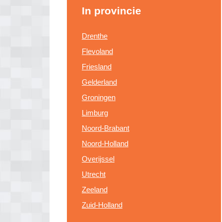
In provincie
Drenthe
Flevoland
Friesland
Gelderland
Groningen
Limburg
Noord-Brabant
Noord-Holland
Overijssel
Utrecht
Zeeland
Zuid-Holland