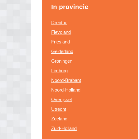
In provincie
Drenthe
Flevoland
Friesland
Gelderland
Groningen
Limburg
Noord-Brabant
Noord-Holland
Overijssel
Utrecht
Zeeland
Zuid-Holland