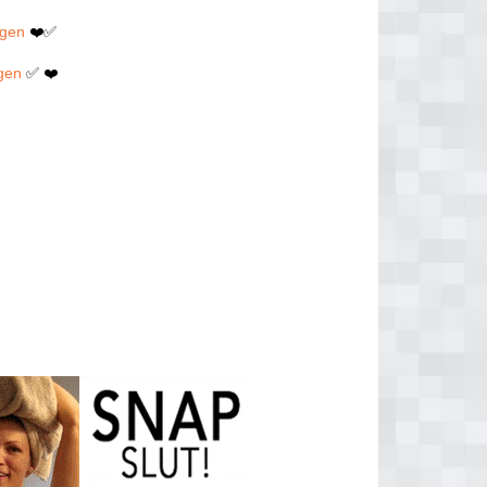
ngen
❤️✅
ngen
✅ ❤️