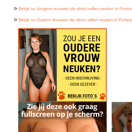
ᐅ
Bekijk nu Jongere vrouwen die direct willen neuken in Porte
ᐅ
Bekijk nu Oudere Vrouwen die direct willen neuken in Porte