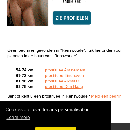
Geen bedrijven gevonden in "Renswoude". Kijk hieronder voor
plaatsen in de buurt van "Renswoude".
54.74 km
prostituee Amsterdam
69.72 km
prostituee Eindhoven
81.58 km
prostituee Alkmaar
83.78 km
prostituee Den Haag
Bent of kent u een prostituee in Renswoude?
Meld een bedrijf
gratis aan
Cookies are used for ads personalisation.
Learn more
Webcam Sex