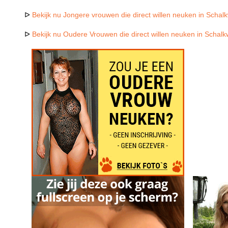
ᐅ
Bekijk nu Jongere vrouwen die direct willen neuken in Schalk
ᐅ
Bekijk nu Oudere Vrouwen die direct willen neuken in Schalk