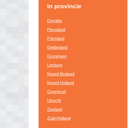
In provincie
Drenthe
Flevoland
Friesland
Gelderland
Groningen
Limburg
Noord-Brabant
Noord-Holland
Overijssel
Utrecht
Zeeland
Zuid-Holland