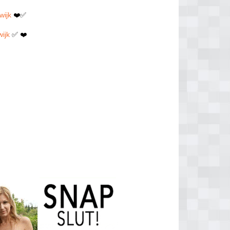
wijk
❤️✅
wijk
✅ ❤️