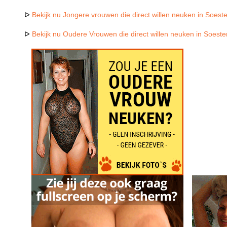
ᐅ
Bekijk nu Jongere vrouwen die direct willen neuken in Soest
ᐅ
Bekijk nu Oudere Vrouwen die direct willen neuken in Soeste