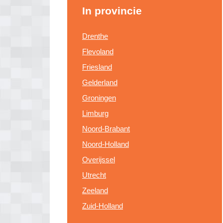
In provincie
Drenthe
Flevoland
Friesland
Gelderland
Groningen
Limburg
Noord-Brabant
Noord-Holland
Overijssel
Utrecht
Zeeland
Zuid-Holland