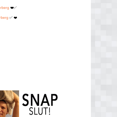
erberg
❤️✅
rberg
✅ ❤️