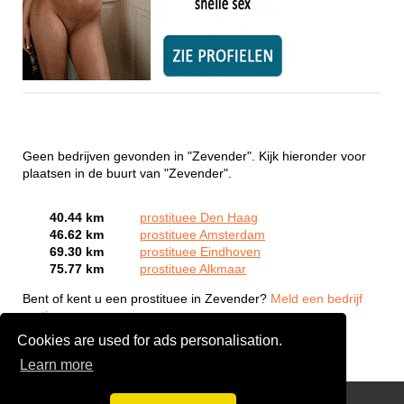
Geen bedrijven gevonden in "Zevender". Kijk hieronder voor
plaatsen in de buurt van "Zevender".
40.44 km
prostituee Den Haag
46.62 km
prostituee Amsterdam
69.30 km
prostituee Eindhoven
75.77 km
prostituee Alkmaar
Bent of kent u een prostituee in Zevender?
Meld een bedrijf
gratis aan
Cookies are used for ads personalisation.
Learn more
Webcam Sex