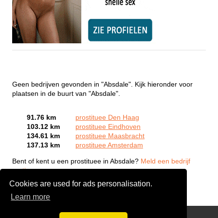
Geen bedrijven gevonden in "Absdale". Kijk hieronder voor
plaatsen in de buurt van "Absdale".
91.76 km
prostituee Den Haag
103.12 km
prostituee Eindhoven
134.61 km
prostituee Maasbracht
137.13 km
prostituee Amsterdam
Bent of kent u een prostituee in Absdale?
Meld een bedrijf
gratis aan
Cookies are used for ads personalisation.
Learn more
Webcam Sex