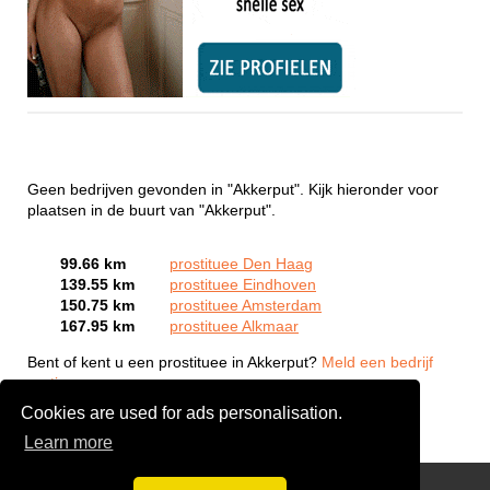
Geen bedrijven gevonden in "Akkerput". Kijk hieronder voor
plaatsen in de buurt van "Akkerput".
99.66 km
prostituee Den Haag
139.55 km
prostituee Eindhoven
150.75 km
prostituee Amsterdam
167.95 km
prostituee Alkmaar
Bent of kent u een prostituee in Akkerput?
Meld een bedrijf
gratis aan
Cookies are used for ads personalisation.
Learn more
Webcam Sex