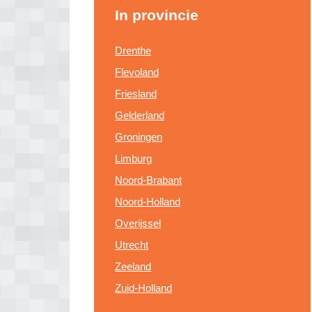
In provincie
Drenthe
Flevoland
Friesland
Gelderland
Groningen
Limburg
Noord-Brabant
Noord-Holland
Overijssel
Utrecht
Zeeland
Zuid-Holland