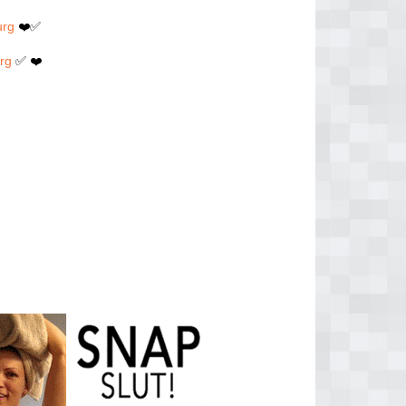
urg
❤️✅
urg
✅ ❤️