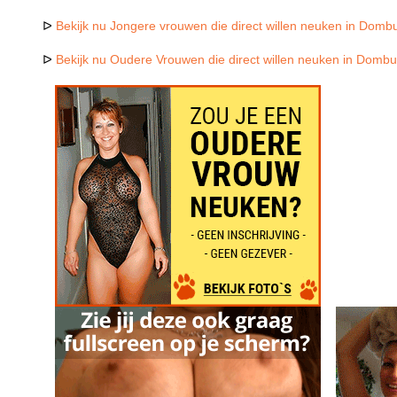
ᐅ
Bekijk nu Jongere vrouwen die direct willen neuken in Domb
ᐅ
Bekijk nu Oudere Vrouwen die direct willen neuken in Domb