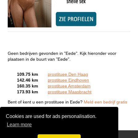
Geen bedrijven gevonden in "Eede". Kijk hieronder voor
plaatsen in de buurt van "Eede".
109.75 km
prostituee Den Haag
142.46 km
prostituee Eindhoven
160.35 km
prostituee Amsterdam
173.93 km
prostituee Maasbracht
Bent of kent u een prostituee in Eede?
Meld een bedrijf gratis
aan
Cookies are used for ads personalisation.
Learn more
Webcam Sex