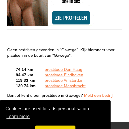
Geen bedrijven gevonden in "Gawege". Kijk hieronder voor
plaatsen in de buurt van "Gawege".
74.14 km
prostituee Den Haag
94.47 km
prostituee Eindhoven
119.33 km
prostituee Amsterdam
130.74 km
prostituee Maasbracht
Bent of kent u een prostituee in Gawege?
Meld een bedrijf
gratis aan
Cookies are used for ads personalisation.
Learn more
Webcam Sex