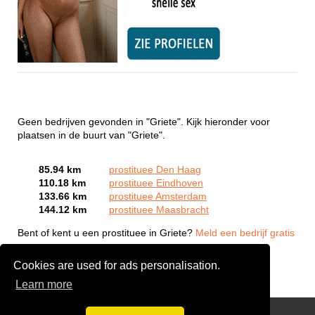
Geen bedrijven gevonden in "Griete". Kijk hieronder voor
plaatsen in de buurt van "Griete".
85.94 km
prostituee Den Haag
110.18 km
prostituee Eindhoven
133.66 km
prostituee Amsterdam
144.12 km
prostituee Maasbracht
Bent of kent u een prostituee in Griete?
Meld een bedrijf gratis
aan
Cookies are used for ads personalisation.
Learn more
Webcam Sex