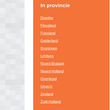
In provincie
Drenthe
Flevoland
Friesland
Gelderland
Groningen
Limburg
Noord-Brabant
Noord-Holland
Overijssel
Utrecht
Zeeland
Zuid-Holland