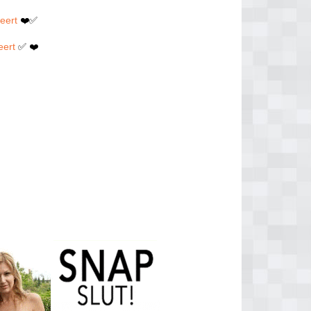
eert
❤️✅
eert
✅ ❤️