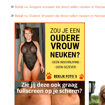
ᐅ
Bekijk nu Jongere vrouwen die direct willen neuken in Hansw
ᐅ
Bekijk nu Oudere Vrouwen die direct willen neuken in Hansw