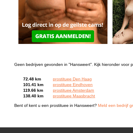
Geen bedrijven gevonden in "Hansweert". Kijk hieronder voor p
72.48 km
prostituee Den Haag
101.41 km
prostituee Eindhoven
119.66 km
prostituee Amsterdam
138.40 km
prostituee Maasbracht
Bent of kent u een prostituee in Hansweert?
Meld een bedrijf g