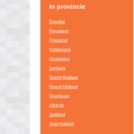
In provincie
Drenthe
Flevoland
Friesland
Gelderland
Groningen
Limburg
Noord-Brabant
Noord-Holland
Overijssel
Utrecht
Zeeland
Zuid-Holland