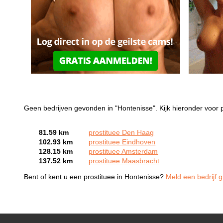
Geen bedrijven gevonden in "Hontenisse". Kijk hieronder voor p
81.59 km
prostituee Den Haag
102.93 km
prostituee Eindhoven
128.15 km
prostituee Amsterdam
137.52 km
prostituee Maasbracht
Bent of kent u een prostituee in Hontenisse?
Meld een bedrijf g