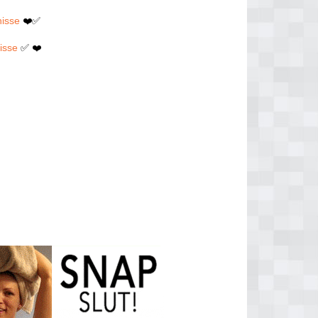
nisse
❤️✅
isse
✅ ❤️