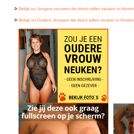
ᐅ
Bekijk nu Jongere vrouwen die direct willen neuken in Honte
ᐅ
Bekijk nu Oudere Vrouwen die direct willen neuken in Honten