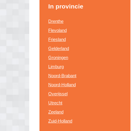
In provincie
Drenthe
Flevoland
Friesland
Gelderland
Groningen
Limburg
Noord-Brabant
Noord-Holland
Overijssel
Utrecht
Zeeland
Zuid-Holland