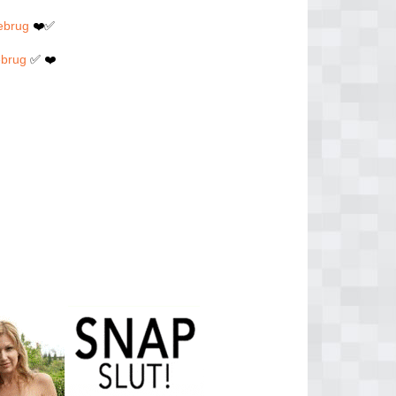
lebrug
❤️✅
ebrug
✅ ❤️