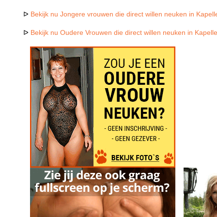
ᐅ
Bekijk nu Jongere vrouwen die direct willen neuken in Kapel
ᐅ
Bekijk nu Oudere Vrouwen die direct willen neuken in Kapell