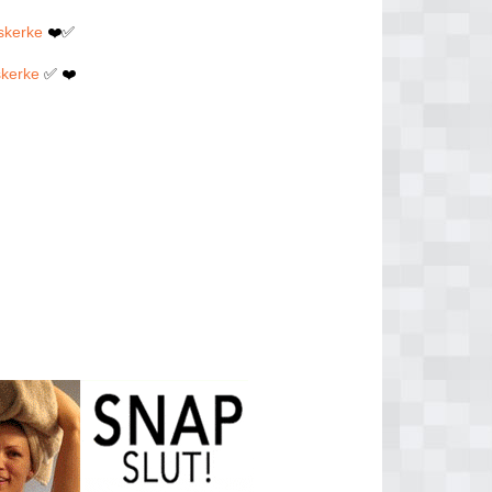
rskerke
❤️✅
skerke
✅ ❤️