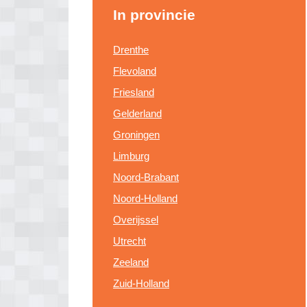
In provincie
Drenthe
Flevoland
Friesland
Gelderland
Groningen
Limburg
Noord-Brabant
Noord-Holland
Overijssel
Utrecht
Zeeland
Zuid-Holland