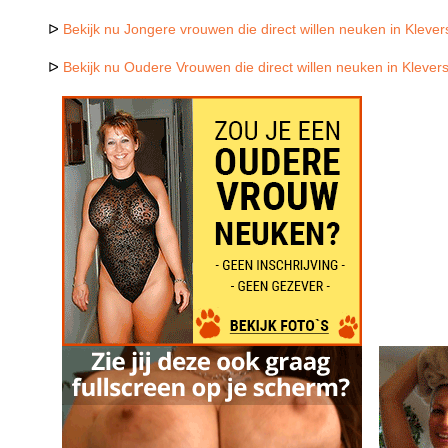
ᐅ
Bekijk nu Jongere vrouwen die direct willen neuken in Kleve
ᐅ
Bekijk nu Oudere Vrouwen die direct willen neuken in Klever