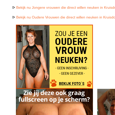
ᐅ
Bekijk nu Jongere vrouwen die direct willen neuken in Kruisd
ᐅ
Bekijk nu Oudere Vrouwen die direct willen neuken in Kruisd