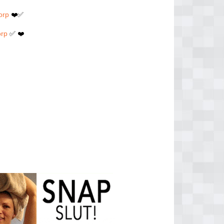
orp
❤️✅
orp
✅ ❤️