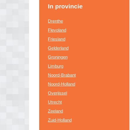
In provincie
Drenthe
Flevoland
Friesland
Gelderland
Groningen
Limburg
Noord-Brabant
Noord-Holland
Overijssel
Utrecht
Zeeland
Zuid-Holland