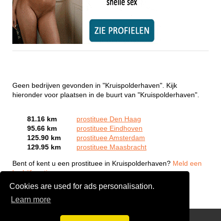
Geen bedrijven gevonden in "Kruispolderhaven". Kijk
hieronder voor plaatsen in de buurt van "Kruispolderhaven".
81.16 km
prostituee Den Haag
95.66 km
prostituee Eindhoven
125.90 km
prostituee Amsterdam
129.95 km
prostituee Maasbracht
Bent of kent u een prostituee in Kruispolderhaven?
Meld een
bedrijf gratis aan
Cookies are used for ads personalisation.
Learn more
Webcam Sex