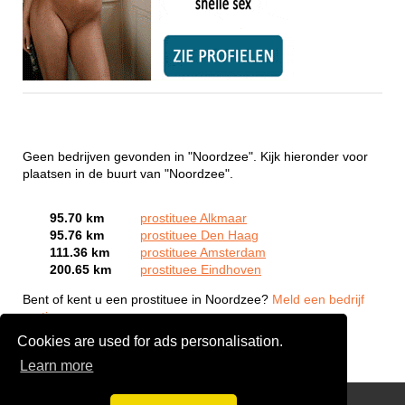
Geen bedrijven gevonden in "Noordzee". Kijk hieronder voor
plaatsen in de buurt van "Noordzee".
95.70 km
prostituee Alkmaar
95.76 km
prostituee Den Haag
111.36 km
prostituee Amsterdam
200.65 km
prostituee Eindhoven
Bent of kent u een prostituee in Noordzee?
Meld een bedrijf
gratis aan
Cookies are used for ads personalisation.
Learn more
Webcam Sex