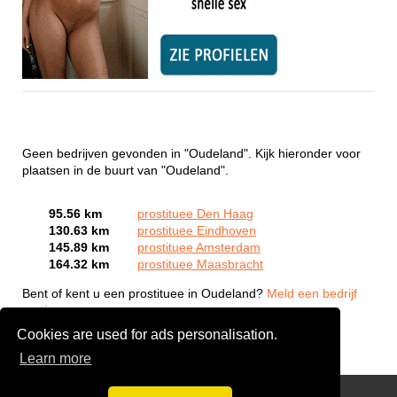
Geen bedrijven gevonden in "Oudeland". Kijk hieronder voor
plaatsen in de buurt van "Oudeland".
95.56 km
prostituee Den Haag
130.63 km
prostituee Eindhoven
145.89 km
prostituee Amsterdam
164.32 km
prostituee Maasbracht
Bent of kent u een prostituee in Oudeland?
Meld een bedrijf
gratis aan
Cookies are used for ads personalisation.
Learn more
Webcam Sex