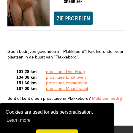
Geen bedrijven gevonden in "Plakkebord". Kijk hieronder voor
plaatsen in de buurt van "Plakkebord".
101.28 km
prostituee Den Haag
134.38 km
prostituee Eindhoven
151.60 km
prostituee Amsterdam
167.00 km
prostituee Maasbracht
Bent of kent u een prostituee in Plakkebord?
Meld een bedrijf
gratis aan
Cookies are used for ads personalisation.
Learn more
Webcam Sex