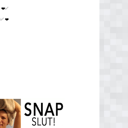
d
❤️✅
✅ ❤️