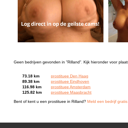
Geen bedrijven gevonden in "Rilland". Kijk hieronder voor plaat
73.18 km
prostituee Den Haag
89.38 km
prostituee Eindhoven
116.98 km
prostituee Amsterdam
125.82 km
prostituee Maasbracht
Bent of kent u een prostituee in Rilland?
Meld een bedrijf grati