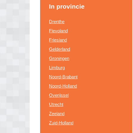
In provincie
Drenthe
Flevoland
Friesland
Gelderland
Groningen
Limburg
Noord-Brabant
Noord-Holland
Overijssel
Utrecht
Zeeland
Zuid-Holland