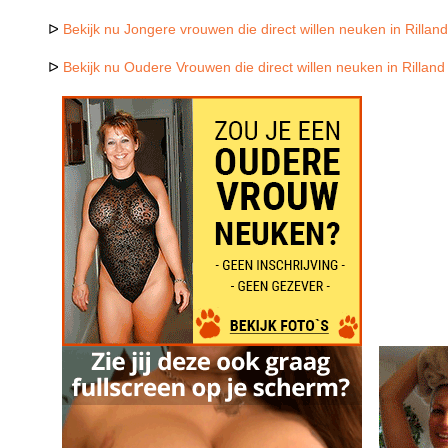
ᐅ
Bekijk nu Jongere vrouwen die direct willen neuken in Rillan
ᐅ
Bekijk nu Oudere Vrouwen die direct willen neuken in Rilland