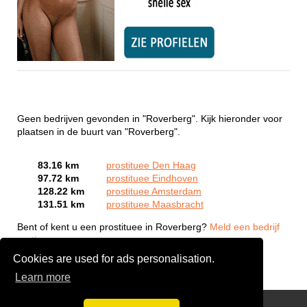
Geen bedrijven gevonden in "Roverberg". Kijk hieronder voor
plaatsen in de buurt van "Roverberg".
83.16 km
prostituee Den Haag
97.72 km
prostituee Eindhoven
128.22 km
prostituee Amsterdam
131.51 km
prostituee Maasbracht
Bent of kent u een prostituee in Roverberg?
Meld een bedrijf
gratis aan
Cookies are used for ads personalisation.
Learn more
Webcam Sex