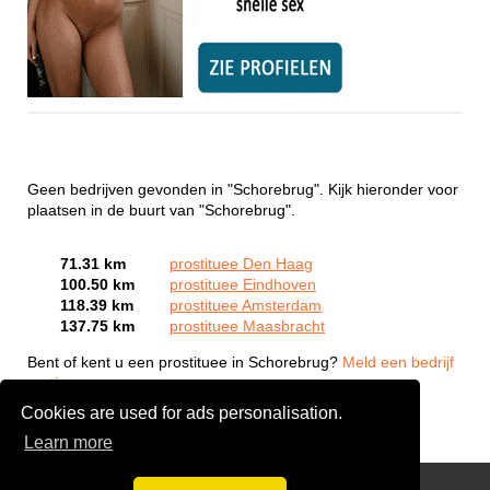
Geen bedrijven gevonden in "Schorebrug". Kijk hieronder voor
plaatsen in de buurt van "Schorebrug".
71.31 km
prostituee Den Haag
100.50 km
prostituee Eindhoven
118.39 km
prostituee Amsterdam
137.75 km
prostituee Maasbracht
Bent of kent u een prostituee in Schorebrug?
Meld een bedrijf
gratis aan
Cookies are used for ads personalisation.
Learn more
Webcam Sex