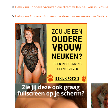
ᐅ
Bekijk nu Jongere vrouwen die direct willen neuken in Sint-J
ᐅ
Bekijk nu Oudere Vrouwen die direct willen neuken in Sint-J