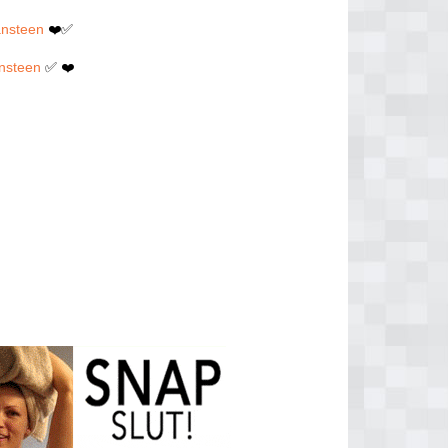
ansteen
❤️✅
ansteen
✅ ❤️