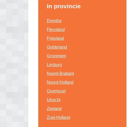
In provincie
Drenthe
Flevoland
Friesland
Gelderland
Groningen
Limburg
Noord-Brabant
Noord-Holland
Overijssel
Utrecht
Zeeland
Zuid-Holland