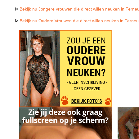
ᐅ
Bekijk nu Jongere vrouwen die direct willen neuken in Terne
ᐅ
Bekijk nu Oudere Vrouwen die direct willen neuken in Terne