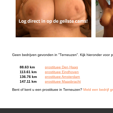
Geen bedrijven gevonden in "Terneuzen". Kijk hieronder voor p
88.63 km
prostituee Den Haag
113.61 km
prostituee Eindhoven
136.76 km
prostituee Amsterdam
147.11 km
prostituee Maasbracht
Bent of kent u een prostituee in Terneuzen?
Meld een bedrijf g