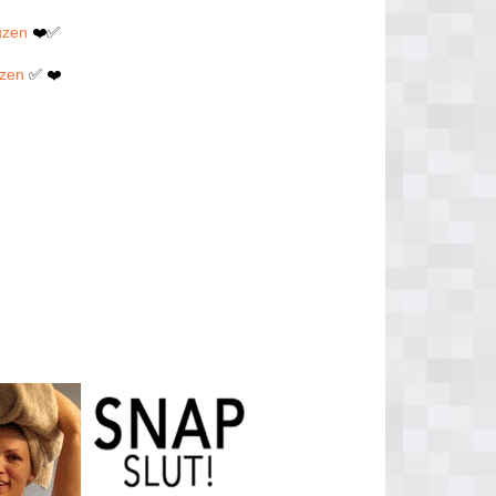
uzen
❤️✅
uzen
✅ ❤️