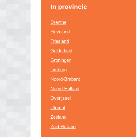
In provincie
Drenthe
Flevoland
Friesland
Gelderland
Groningen
Limburg
Noord-Brabant
Noord-Holland
Overijssel
Utrecht
Zeeland
Zuid-Holland