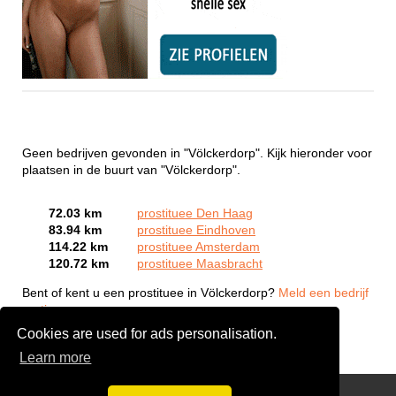
Geen bedrijven gevonden in "Völckerdorp". Kijk hieronder voor
plaatsen in de buurt van "Völckerdorp".
72.03 km
prostituee Den Haag
83.94 km
prostituee Eindhoven
114.22 km
prostituee Amsterdam
120.72 km
prostituee Maasbracht
Bent of kent u een prostituee in Völckerdorp?
Meld een bedrijf
gratis aan
Cookies are used for ads personalisation.
Learn more
Webcam Sex