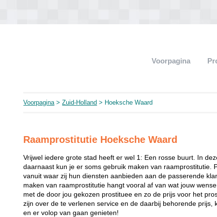
Voorpagina
Pr
Voorpagina
>
Zuid-Holland
> Hoeksche Waard
Raamprostitutie Hoeksche Waard
Vrijwel iedere grote stad heeft er wel 1: Een rosse buurt. In de
daarnaast kun je er soms gebruik maken van raamprostitutie. 
vanuit waar zij hun diensten aanbieden aan de passerende klant
maken van raamprostitutie hangt vooral af van wat jouw wense
met de door jou gekozen prostituee en zo de prijs voor het prost
zijn over de te verlenen service en de daarbij behorende prijs, 
en er volop van gaan genieten!