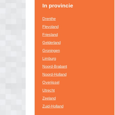
In provincie
Drenthe
Flevoland
Friesland
Gelderland
Groningen
Limburg
Noord-Brabant
Noord-Holland
Overijssel
Utrecht
Zeeland
Zuid-Holland