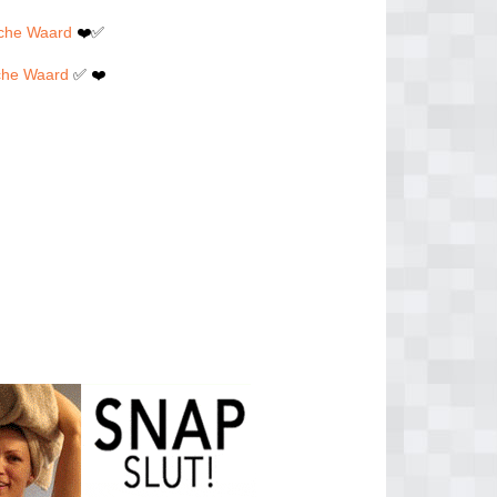
sche Waard
❤️✅
sche Waard
✅ ❤️