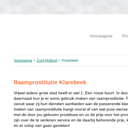
Voorpagina
Pr
Voorpagina
>
Zuid-Holland
> Klarebeek
Raamprostitutie Klarebeek
Vrijwel iedere grote stad heeft er wel 1: Een rosse buurt. In de
daarnaast kun je er soms gebruik maken van raamprostitutie. 
vanuit waar zij hun diensten aanbieden aan de passerende klant
maken van raamprostitutie hangt vooral af van wat jouw wense
met de door jou gekozen prostituee en zo de prijs voor het prost
zijn over de te verlenen service en de daarbij behorende prijs, 
en er volop van gaan genieten!