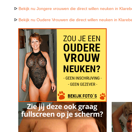
ᐅ
Bekijk nu Jongere vrouwen die direct willen neuken in Klare
ᐅ
Bekijk nu Oudere Vrouwen die direct willen neuken in Klareb