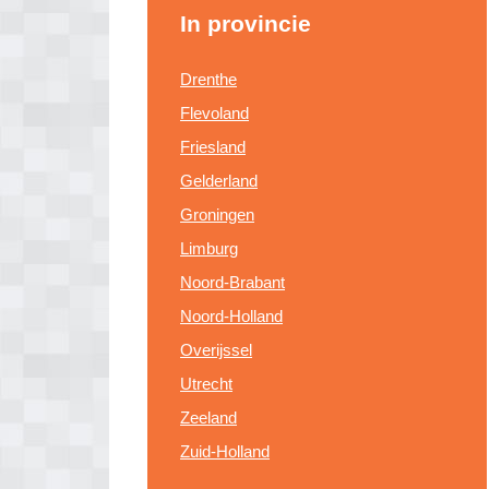
In provincie
Drenthe
Flevoland
Friesland
Gelderland
Groningen
Limburg
Noord-Brabant
Noord-Holland
Overijssel
Utrecht
Zeeland
Zuid-Holland