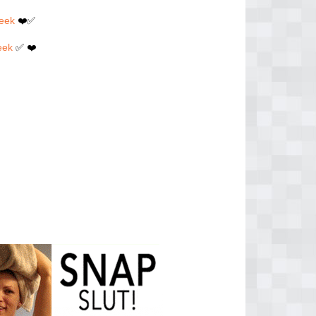
beek
❤️✅
eek
✅ ❤️