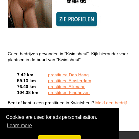
Geen bedrijven gevonden in "Kwintsheul". Kijk hieronder voor
plaatsen in de buurt van "Kwintsheul".
7.42 km
prostituee Den Haag
59.13 km
prostituee Amsterdam
76.40 km
prostituee Alkmaar
104.38 km
prostituee Eindhoven
Bent of kent u een prostituee in Kwintsheul?
Meld een bedrijf
gratis aan
Cookies are used for ads personalisation.
Learn more
Webcam Sex