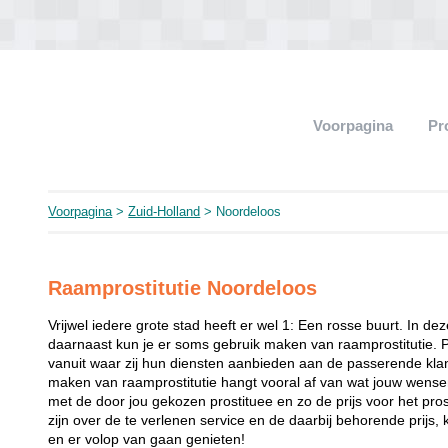
Voorpagina
Pr
Voorpagina
>
Zuid-Holland
> Noordeloos
Raamprostitutie Noordeloos
Vrijwel iedere grote stad heeft er wel 1: Een rosse buurt. In de
daarnaast kun je er soms gebruik maken van raamprostitutie. 
vanuit waar zij hun diensten aanbieden aan de passerende klant
maken van raamprostitutie hangt vooral af van wat jouw wense
met de door jou gekozen prostituee en zo de prijs voor het prost
zijn over de te verlenen service en de daarbij behorende prijs, 
en er volop van gaan genieten!