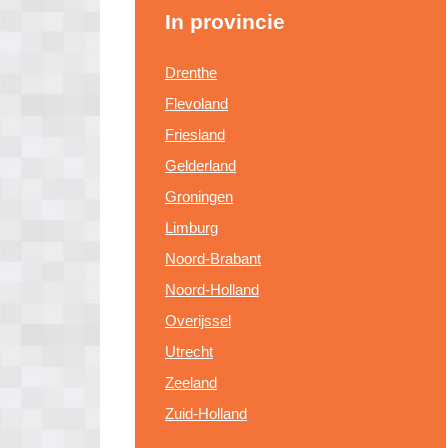
In provincie
Drenthe
Flevoland
Friesland
Gelderland
Groningen
Limburg
Noord-Brabant
Noord-Holland
Overijssel
Utrecht
Zeeland
Zuid-Holland