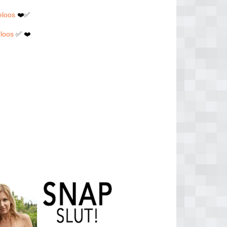
eloos
❤️✅
eloos
✅ ❤️